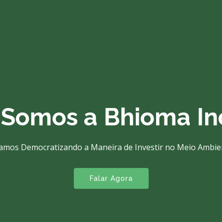
ormamos "Lixo" Em 
onomia Circular, Tecnologias Inovadoras e Alta Rentabilida