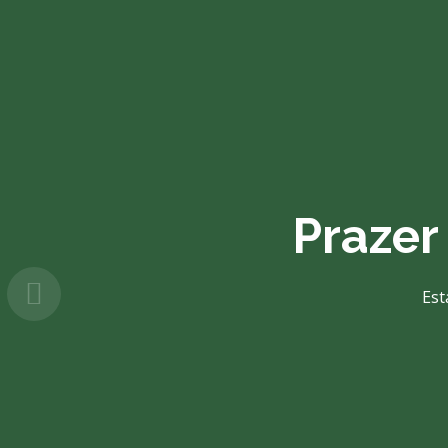
Transf
Ec